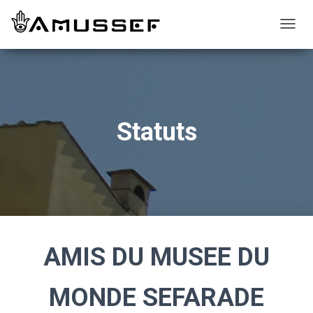
T
O
G
G
L
E
N
Statuts
A
V
I
G
A
T
I
O
N
AMIS DU MUSEE DU
MONDE SEFARADE