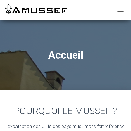
T
O
G
G
L
E
N
Accueil
A
V
I
G
A
T
I
O
N
POURQUOI LE MUSSEF ?
L’expatriation des Juifs des pays musulmans fait référence