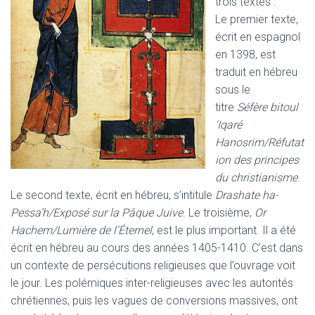
trois textes :
Le premier texte,
écrit en espagnol
en 1398, est
traduit en hébreu
sous le
titre
Séfère bitoul
‘Iqaré
Hanosrim/Réfutat
ion des principes
du christianisme
.
Le second texte, écrit en hébreu, s’intitule
Drashate ha-
Pessa’h/Exposé sur la Pâque Juive
. Le troisième,
Or
Hachem/Lumière de l’Éternel
, est le plus important. Il a été
écrit en hébreu au cours des années 1405-1410. C’est dans
un contexte de persécutions religieuses que l’ouvrage voit
le jour. Les polémiques inter-religieuses avec les autorités
chrétiennes, puis les vagues de conversions massives, ont