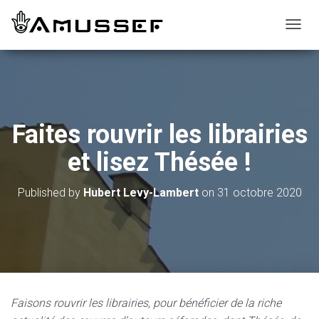
T
O
G
G
L
E
N
Faites rouvrir les librairies
A
V
et lisez Thésée !
I
G
A
Published by
Hubert Levy-Lambert
on
31 octobre 2020
T
I
O
N
Faisons rouvrir les librairies, pour bénéficier de la riche