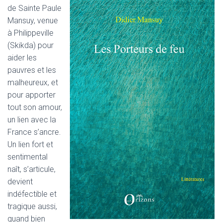
de Sainte Paule
Mansuy, venue
à Philippeville
(Skikda) pour
aider les
pauvres et les
malheureux, et
pour apporter
tout son amour,
un lien avec la
France s’ancre.
Un lien fort et
sentimental
naît, s’articule,
devient
indéfectible et
tragique aussi,
quand bien