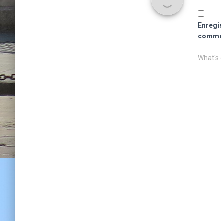
Enregi
commen
What's 