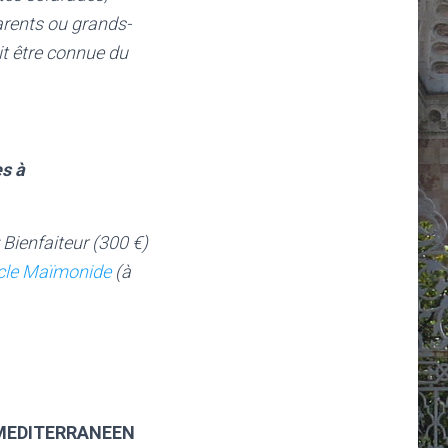
arents ou grands-
it être connue du
es à
Bienfaiteur (300 €)
cle Maïmonide
(à
 MEDITERRANEEN