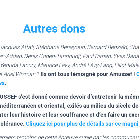
Autres dons
Jacques Attali, Stéphane Benayoun, Bernard Bensaïd, Char
hen-Addad, Denis Cohen-Tannoudji, Paul Dahan, Yves Dana,
 Yehuda Lancry, Maurice Lévy, André Lévy-Lang, Elliot Malk
et Ariel Wizman
?
Ils ont tous témoigné pour Amussef !
C
ws
.
SSEF s’est donné comme devoir d’entretenir la mémoi
diterranéen et oriental, exilés au milieu du siècle der
ter leur histoire et leur souffrance et d’en faire un ex
tolérance.
Cliquez ici pour plus de détails sur ce magni
erniers témoins de cette épreuve subie par les communau