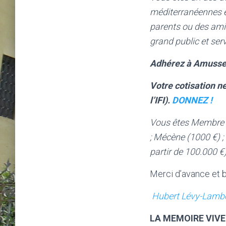
méditerranéennes et
parents ou des amis
grand public et serv
Adhérez à Amussef
V
otre cotisation n
l’IFI).
DONNEZ !
Vous êtes Membre ac
; Mécène (1000 €) ;
partir de 100.000 €)
Merci d’avance et b
Hubert Lévy-Lamb
LA MEMOIRE VIV