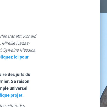
les Canetti, Ronald
 Mireille Hadas-
i, Sylvaine Messica,
liquez ici pour
re des juifs du
nier. Sa raison
emple universel
fique projet
.
tés séfarades,