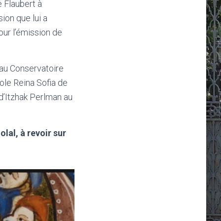
 Flaubert à
ion que lui a
ur l’émission de
 au Conservatoire
cole Reina Sofia de
 d’Itzhak Perlman au
lal, à revoir sur