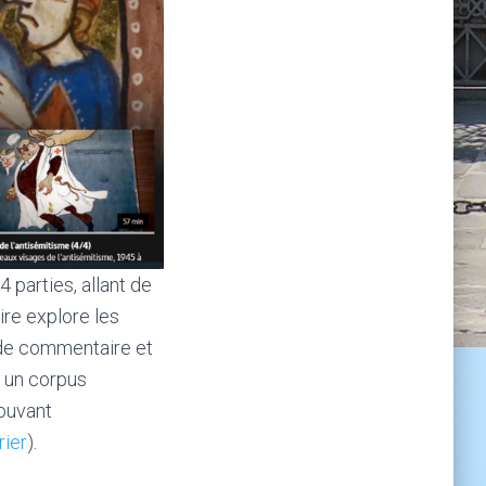
4 parties, allant de
re explore les
 de commentaire et
r un corpus
ouvant
rier
).