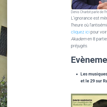
Denis Charbit parle de l
L’ignorance est mèr
l’heure où l’antisém
cliquez ici
pour voir
Akadem
en 8 parti
préjugés.
Evèneme
Les musiques
et le 29 sur 