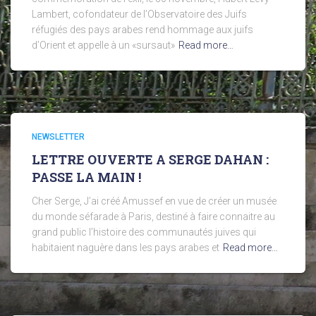
Lambert, cofondateur de l’Observatoire des Juifs
réfugiés des pays arabes rend hommage aux juifs
d’Orient et appelle à un «sursaut»
Read more…
NEWSLETTER
LETTRE OUVERTE A SERGE DAHAN :
PASSE LA MAIN !
Cher Serge, J’ai créé Amussef en vue de créer un musée
du monde séfarade à Paris, destiné à faire connaitre au
grand public l’histoire des communautés juives qui
habitaient naguère dans les pays arabes et
Read more…