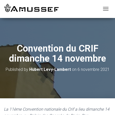
T
O
G
G
L
E
N
Convention du CRIF
A
V
dimanche 14 novembre
I
G
A
Published by
Hubert Levy-Lambert
on
6 novembre 2021
T
I
O
N
La 11ème Convention nationale du Crif a lieu dimanche 14