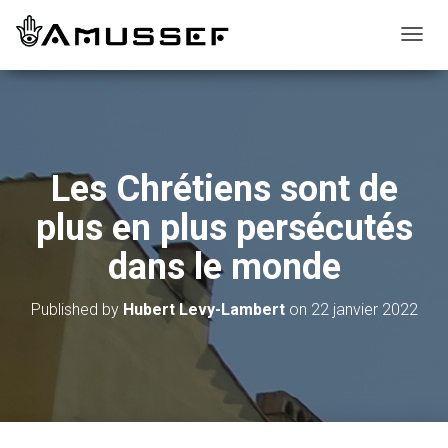
T
O
G
G
L
E
N
Les Chrétiens sont de
A
V
plus en plus persécutés
I
G
dans le monde
A
T
I
Published by
Hubert Levy-Lambert
on
22 janvier 2022
O
N