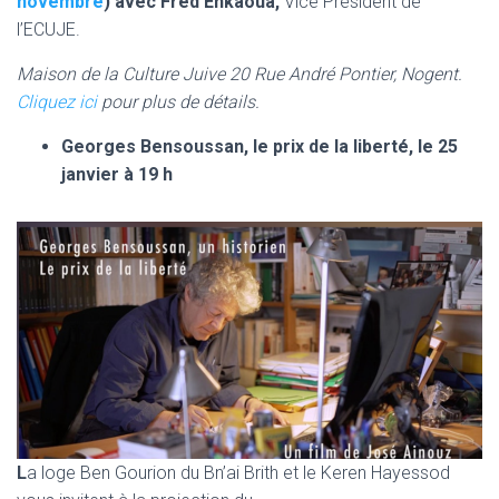
novembre
) avec
Fred Enkaoua,
Vice Président de
l’ECUJE.
Maison de la Culture Juive 20 Rue André Pontier, Nogent.
Cliquez ici
pour plus de détails.
Georges Bensoussan, le prix de la liberté, le 25
janvier à 19 h
L
a loge Ben Gourion du Bn’ai Brith et le Keren Hayessod