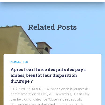
Related Posts
NEWSLETTER
Après l’exil forcé des juifs des pays
arabes, bientôt leur disparition
d’Europe ?
FIGAROVOX/TRIBUNE – À l’occasion de la journée de
commémoration de l’exil, le 30 novembre, Hubert Lévy
Lambert, cofondateur de l’Observatoire des Juifs
réfugiés des pays arabes rend hommage aux juifs