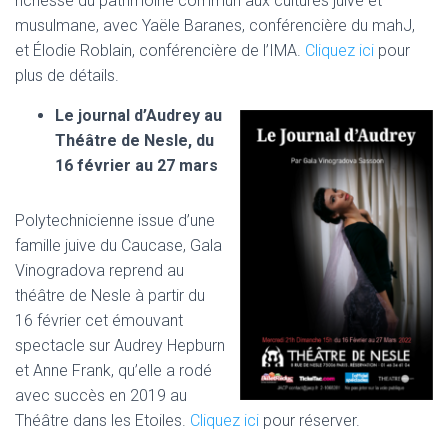
richesse du patrimoine commun aux cultures juive et
musulmane, avec Yaële Baranes, conférencière du mahJ,
et Élodie Roblain, conférencière de l’IMA.
Cliquez ici
pour
plus de détails.
Le journal d’Audrey au
Théâtre de Nesle, du
16 février au 27 mars
Polytechnicienne issue d’une
famille juive du Caucase, Gala
Vinogradova reprend au
théâtre de Nesle à partir du
16 février cet émouvant
spectacle sur Audrey Hepburn
et Anne Frank, qu’elle a rodé
avec succès en 2019 au
Théâtre dans les Etoiles.
Cliquez ici
pour réserver.