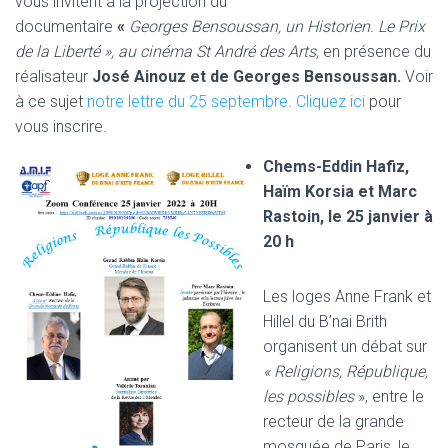
vous invitent à la projection du
documentaire
«
Georges Bensoussan, un Historien. Le Prix
de la Liberté », au cinéma St André des Arts,
en présence du
réalisateur
José Ainouz et de Georges Bensoussan.
Voir
à ce sujet
notre lettre du 25 septembre
.
Cliquez ici
pour
vous inscrire.
Chems-Eddin Hafiz,
Haïm Korsia et Marc
Rastoin, le 25 janvier à
20 h
Les loges Anne Frank et
Hillel du B’nai Brith
organisent un débat sur
« Religions, République,
les possibles
», entre le
recteur de la grande
mosquée de Paris, le